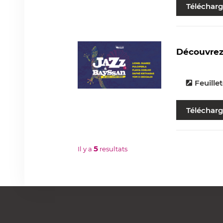
Télécharg
Découvrez
Feuillet
Télécharg
5
Il y a
resultats