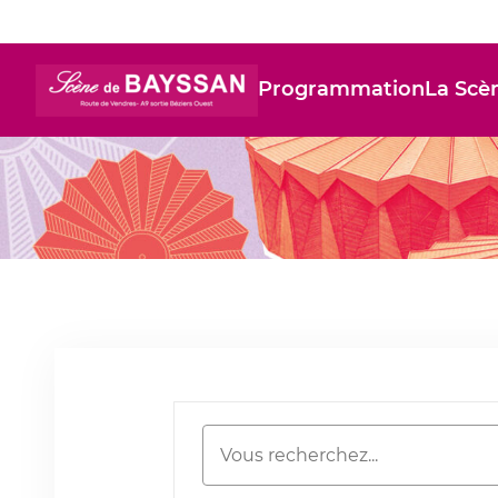
Programmation
La Scè
Rechercher
Mots-clés
une
publication