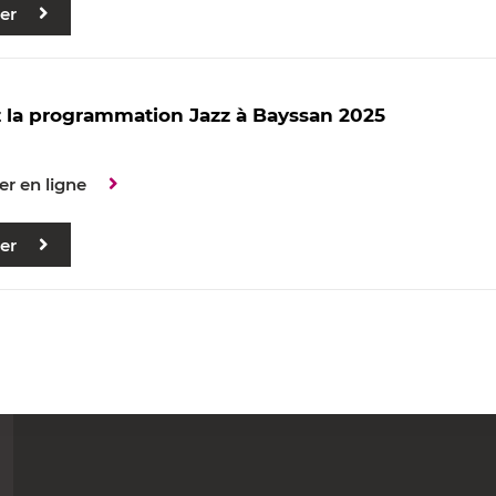
er
 la programmation Jazz à Bayssan 2025
er en ligne
er