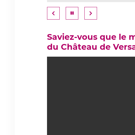
Précédent
Pause
Suivant
Saviez-vous que le 
du Château de Versai