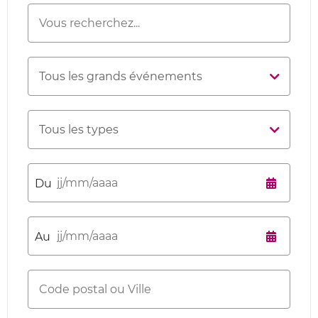
Recherche
Mots-clés
Grand
événement
Type
Date de
début
Date de fin
Code postal
ou Ville